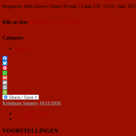
Regisseur: John Dower | Duur: 99 min. | Land: UK / USA | Jaar: 201
Klik op deze
email link voor reservatie
Categorie:
HotDoc
Facebook
Twitter
Pinterest
WhatsApp
Gmail
Email
Print
PrintFriendly
Kristiaan Smaers
10/11/2016
←
SPOTLIGHT
Son Of Saul
→
VOORSTELLINGEN