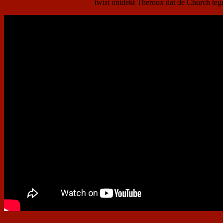
twist ontdekt Theroux dat de Church teg