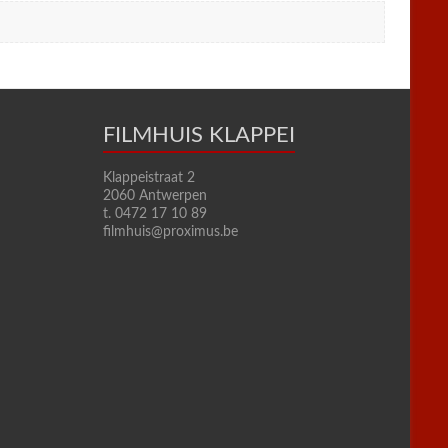
FILMHUIS KLAPPEI
Klappeistraat 2
2060 Antwerpen
t. 0472 17 10 89
filmhuis@proximus.be