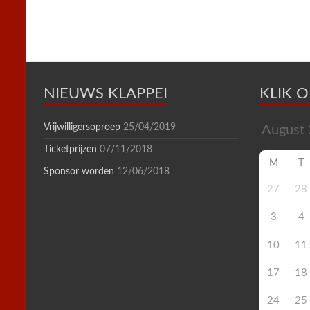
n
d
l
y
NIEUWS KLAPPEI
KLIK 
Vrijwilligersoproep
25/04/2019
Ticketprijzen
07/11/2018
M
T
Sponsor worden
12/06/2018
27
28
3
4
10
11
17
18
24
25