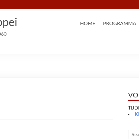
ppei
HOME
PROGRAMMA
060
VO
TIJ
K