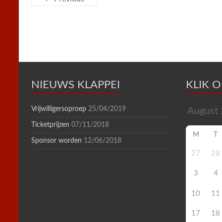
k
s
p
i
t
e
n
d
l
y
NIEUWS KLAPPEI
KLIK 
Vrijwilligersoproep
25/04/2019
Ticketprijzen
07/11/2018
M
T
Sponsor worden
12/06/2018
27
28
3
4
10
11
17
18