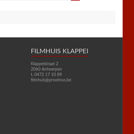
FILMHUIS KLAPPEI
Klappeistraat 2
2060 Antwerpen
t. 0472 17 10 89
filmhuis@proximus.be