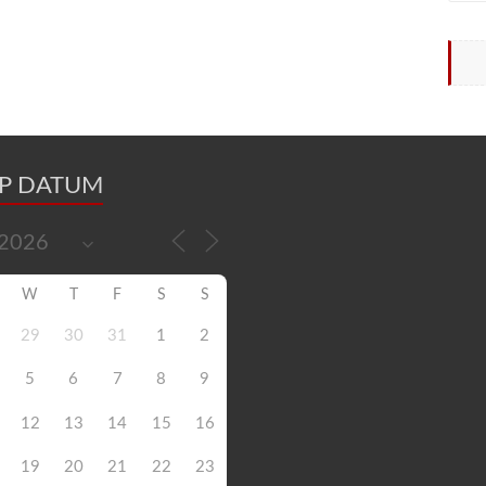
OP DATUM
W
T
F
S
S
29
30
31
1
2
5
6
7
8
9
12
13
14
15
16
19
20
21
22
23