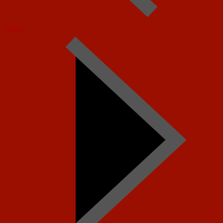
Today