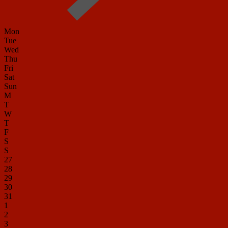
Mon
Tue
Wed
Thu
Fri
Sat
Sun
M
T
W
T
F
S
S
27
28
29
30
31
1
2
3