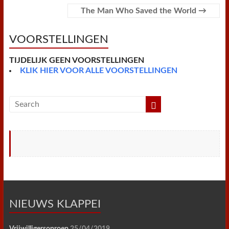
t
e
n
The Man Who Saved the World
→
d
l
y
VOORSTELLINGEN
TIJDELIJK GEEN VOORSTELLINGEN
KLIK HIER VOOR ALLE VOORSTELLINGEN
NIEUWS KLAPPEI