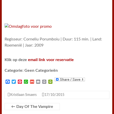
Regisseur: Corneliu Porumboiu | Duur: 115 min. | Land:
Roemenië | Jaar: 2009
Klik op deze
email link voor reservatie
Categorie: Geen Categorieën
F
T
P
W
G
E
P
P
a
w
i
h
m
m
r
r
c
i
n
a
a
a
i
i
e
t
t
t
i
i
n
n
Kristiaan Smaers
17/10/2015
b
t
e
s
l
l
t
t
o
e
r
A
F
o
r
e
p
r
←
Day Of The Vampire
k
s
p
i