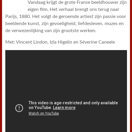
Vandaag krijgt de grote Franse beeldhouwer zijn
eigen film. Het verhaal brengt ons terug naar
Parijs, 1880. Het volgt de geroemde artiest zijn passie voor
beeldende kunst, zijn gevoeligheid, liefdesleven, muzes en
de verwezenlijking van zijn grootste werken.
Met: Vincent Lindon, Izïa Higelin en Séverine Caneele