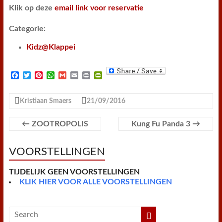
Klik op deze
email link voor reservatie
Categorie:
Kidz@Klappei
F
T
P
W
G
E
P
P
a
w
i
h
m
m
r
r
c
i
n
a
a
a
i
i
e
t
t
t
i
i
n
n
Kristiaan Smaers
21/09/2016
b
t
e
s
l
l
t
t
o
e
r
A
F
o
r
e
p
r
←
ZOOTROPOLIS
Kung Fu Panda 3
→
k
s
p
i
t
e
n
VOORSTELLINGEN
d
l
y
TIJDELIJK GEEN VOORSTELLINGEN
KLIK HIER VOOR ALLE VOORSTELLINGEN