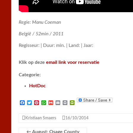
Regie: Manu Coeman
België / 52min / 2011
Regisseur: | Duur: min. | Land: | Jaar:
Klik op deze
email link voor reservatie
Categorie:
HotDoc
F
T
P
W
G
E
P
P
a
w
i
h
m
m
r
r
c
i
n
a
a
a
i
i
e
t
t
t
i
i
n
n
Kristiaan Smaers
16/10/2014
b
t
e
s
l
l
t
t
o
e
r
A
F
o
r
e
p
r
←
August: Osage County