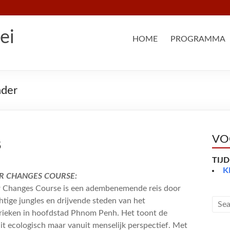
ei
HOME
PROGRAMMA
nder
VO
5
TIJ
K
ER CHANGES COURSE:
r Changes Course is een adembenemende reis door
htige jungles en drijvende steden van het
brieken in hoofdstad Phnom Penh. Het toont de
it ecologisch maar vanuit menselijk perspectief. Met