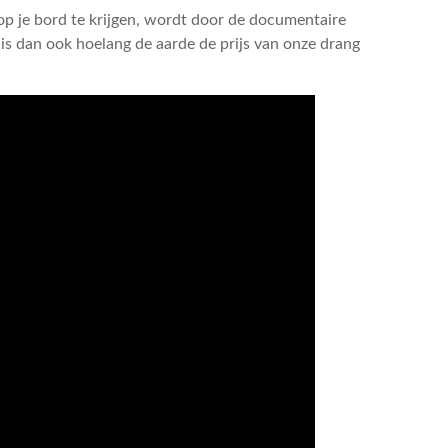
 op je bord te krijgen, wordt door de documentaire
s dan ook hoelang de aarde de prijs van onze drang