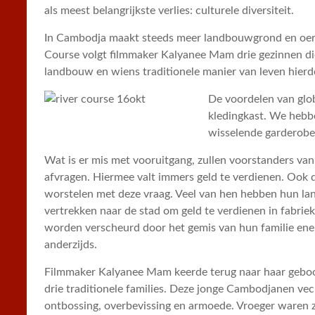
als meest belangrijkste verlies: culturele diversiteit.
In Cambodja maakt steeds meer landbouwgrond en oerwo
Course volgt filmmaker Kalyanee Mam drie gezinnen die a
landbouw en wiens traditionele manier van leven hierd
De voordelen van glob
kledingkast. We hebbe
wisselende garderobes
Wat is er mis met vooruitgang, zullen voorstanders van 
afvragen. Hiermee valt immers geld te verdienen. Ook
worstelen met deze vraag. Veel van hen hebben hun lan
vertrekken naar de stad om geld te verdienen in fabriek
worden verscheurd door het gemis van hun familie ene
anderzijds.
Filmmaker Kalyanee Mam keerde terug naar haar geboor
drie traditionele families. Deze jonge Cambodjanen ve
ontbossing, overbevissing en armoede. Vroeger waren ze 