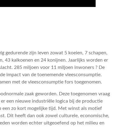
lg gedurende zijn leven zowat 5 koeien, 7 schapen,
n, 43 kalkoenen en 24 konijnen. Jaarlijks worden er
slacht. 285 miljoen voor 11 miljoen inwoners ? De
 de impact van de toenemende vleesconsumptie.
samen met de vleesconsumptie fors toegenomen.
 doodnormale zaak geworden. Deze toegenomen vraag
er een nieuwe industriële logica bij de productie
 een zo kort mogelijke tijd. Met winst als motief
t. Dit heeft dan ook zowel culturele, economische,
vloeden worden echter uitgeoefend op het milieu en