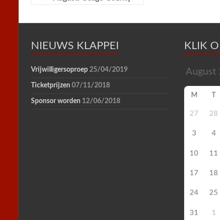
k
s
p
i
t
e
n
d
l
NIEUWS KLAPPEI
y
KLIK 
Vrijwilligersoproep
25/04/2019
Ticketprijzen
07/11/2018
M
T
Sponsor worden
12/06/2018
27
28
3
4
10
11
17
18
24
25
31
1