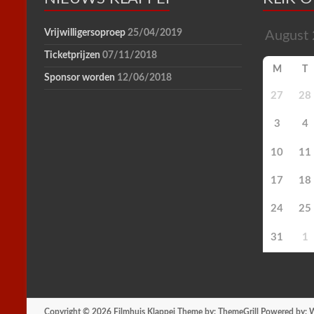
Vrijwilligersoproep
25/04/2019
Ticketprijzen
07/11/2018
M
T
Sponsor worden
12/06/2018
27
28
3
4
10
11
17
18
24
25
31
1
Copyright © 2026
Filmhuis Klappei
Theme by:
ThemeGrill
Powered by:
W