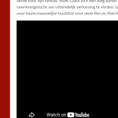
liefde voor zijn familie, moet Glass zich een weg bane
overlevingstocht om uiteindelijk verlossing te vinden
voor beste mannelijke hoofdrol voor deze film en Iñárri