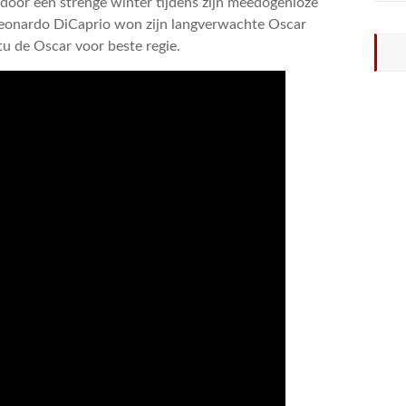
n door een strenge winter tijdens zijn meedogenloze
. Leonardo DiCaprio won zijn langverwachte Oscar
tu de Oscar voor beste regie.