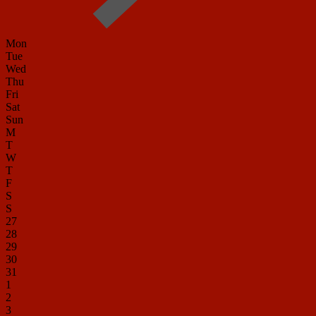
Mon
Tue
Wed
Thu
Fri
Sat
Sun
M
T
W
T
F
S
S
27
28
29
30
31
1
2
3