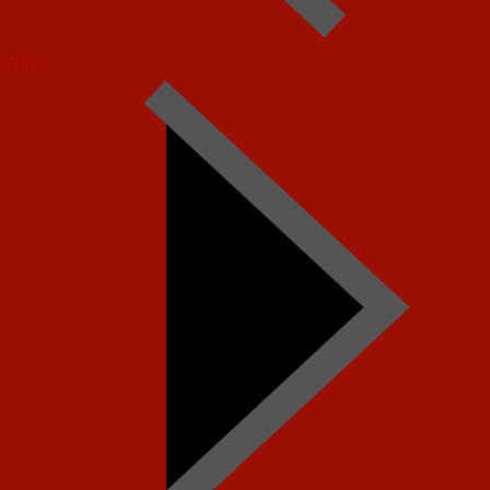
Today