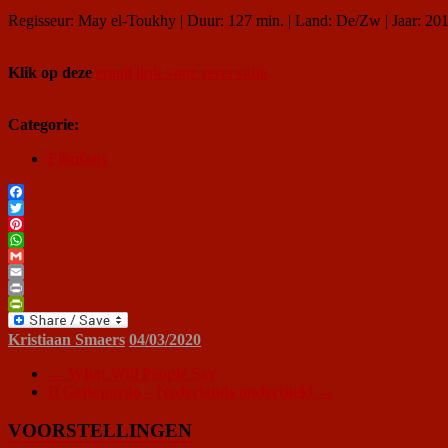
Regisseur: May el-Toukhy | Duur: 127 min. | Land: De/Zw | Jaar: 20
Klik op deze
email link voor reservatie
Categorie:
Filmfans
Facebook
Twitter
Pinterest
WhatsApp
Gmail
Email
Print
PrintFriendly
Kristiaan Smaers
04/03/2020
←
What Will People Say
Il Gattopardo – Nederlands ondertiteld
→
VOORSTELLINGEN