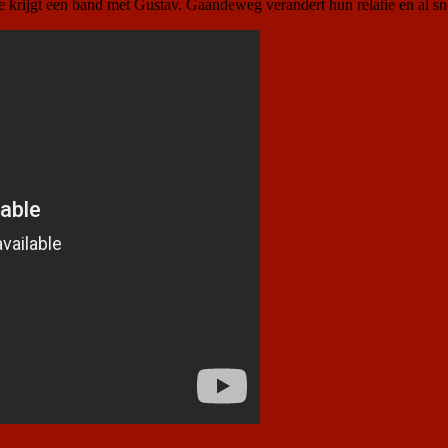
 krijgt een ​​band met Gustav. Gaandeweg verandert hun relatie en al sn