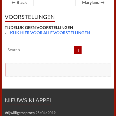
o
r
e
p
r
←
Black
Maryland
→
k
s
p
i
t
e
n
VOORSTELLINGEN
d
l
y
TIJDELIJK GEEN VOORSTELLINGEN
KLIK HIER VOOR ALLE VOORSTELLINGEN
NIEUWS KLAPPEI
Vrijwilligersoproep
25/04/2019