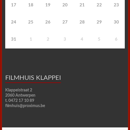
17
18
19
20
21
22
23
24
25
26
27
28
29
30
31
1
2
3
4
5
6
FILMHUIS KLAPPEI
Klappeistraat 2
2060 Antwerpen
t. 0472 17 10 89
filmhuis@proximus.be