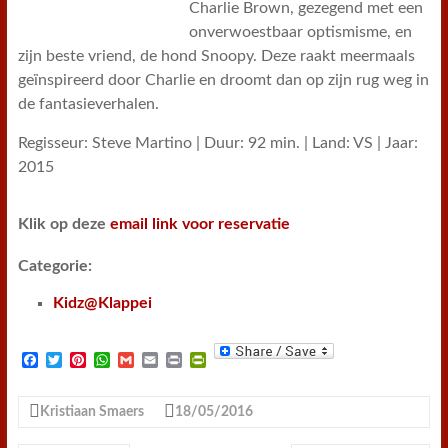
Charlie Brown, gezegend met een
onverwoestbaar optismisme, en
zijn beste vriend, de hond Snoopy. Deze raakt meermaals
geïnspireerd door Charlie en droomt dan op zijn rug weg in
de fantasieverhalen.
Regisseur: Steve Martino | Duur: 92 min. | Land: VS | Jaar:
2015
Klik op deze
email link voor reservatie
Categorie:
Kidz@Klappei
F
T
P
W
G
E
P
P
a
w
i
h
m
m
r
r
c
i
n
a
a
a
i
i
e
t
t
t
i
i
n
n
Kristiaan Smaers
18/05/2016
b
t
e
s
l
l
t
t
o
e
r
A
F