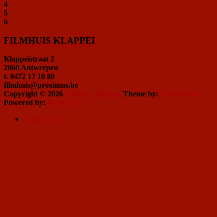
4
5
6
FILMHUIS KLAPPEI
Klappeistraat 2
2060 Antwerpen
t. 0472 17 10 89
filmhuis@proximus.be
Copyright © 2026
Filmhuis Klappei
Theme by:
ThemeGrill
Powered by:
WordPress
CONTACT