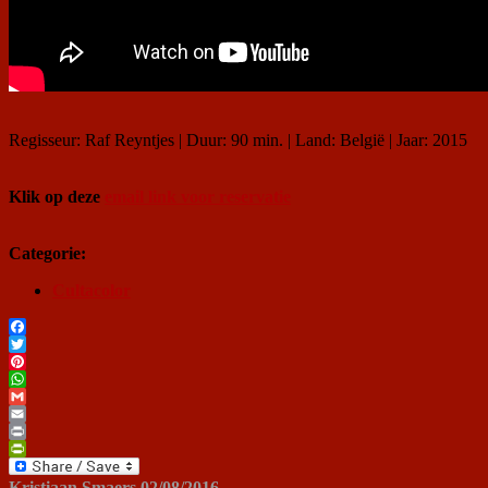
Regisseur: Raf Reyntjes | Duur: 90 min. | Land: België | Jaar: 2015
Klik op deze
email link voor reservatie
Categorie:
Cultacolor
Facebook
Twitter
Pinterest
WhatsApp
Gmail
Email
Print
PrintFriendly
Kristiaan Smaers
02/08/2016