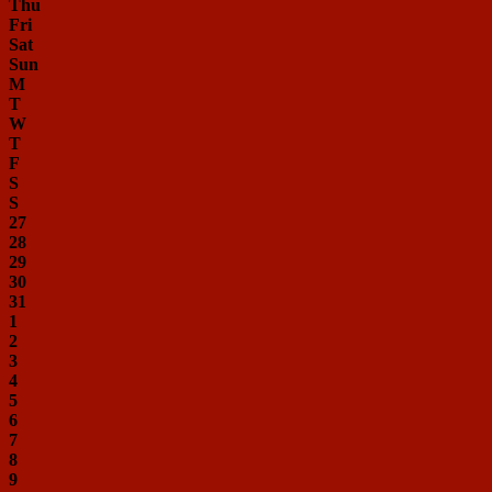
Thu
Fri
Sat
Sun
M
T
W
T
F
S
S
27
28
29
30
31
1
2
3
4
5
6
7
8
9