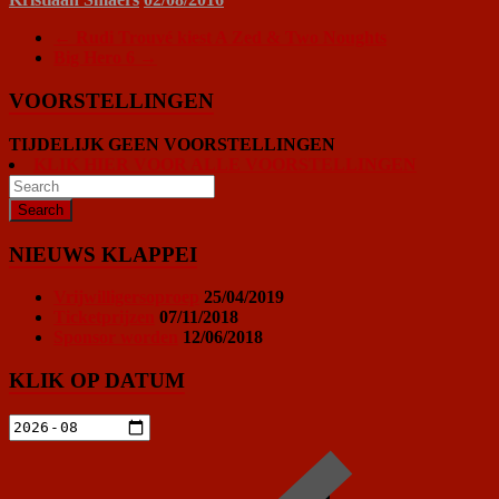
←
Rudi Trouvé kiest A Zed & Two Noughts
Big Hero 6
→
VOORSTELLINGEN
TIJDELIJK GEEN VOORSTELLINGEN
KLIK HIER VOOR ALLE VOORSTELLINGEN
NIEUWS KLAPPEI
Vrijwilligersoproep
25/04/2019
Ticketprijzen
07/11/2018
Sponsor worden
12/06/2018
KLIK OP DATUM