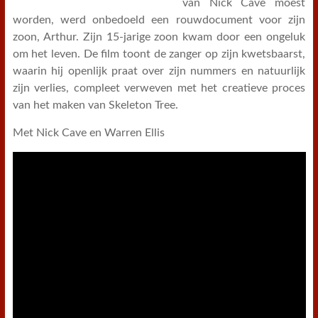
van Nick Cave moest
worden, werd onbedoeld een rouwdocument voor zijn
zoon, Arthur. Zijn 15-jarige zoon kwam door een ongeluk
om het leven. De film toont de zanger op zijn kwetsbaarst,
waarin hij openlijk praat over zijn nummers en natuurlijk
zijn verlies, compleet verweven met het creatieve proces
van het maken van Skeleton Tree.
Met Nick Cave en Warren Ellis