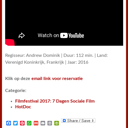
Regisseur: Andrew Dominik | Duur: 112 min. | Land:
Verenigd Koninkrijk, Frankrijk | Jaar: 2016
Klik op deze
email link voor reservatie
Categorie:
Filmfestival 2017: 7 Dagen Sociale Film
HotDoc
F
T
P
W
G
E
P
P
a
w
i
h
m
m
r
r