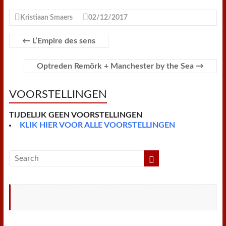
c
i
n
a
a
a
i
i
e
t
t
t
i
i
n
n
Kristiaan Smaers
02/12/2017
b
t
e
s
l
l
t
t
o
e
r
A
F
o
r
e
p
r
←
L’Empire des sens
k
s
p
i
t
e
n
Optreden Remörk + Manchester by the Sea
→
d
l
y
VOORSTELLINGEN
TIJDELIJK GEEN VOORSTELLINGEN
KLIK HIER VOOR ALLE VOORSTELLINGEN