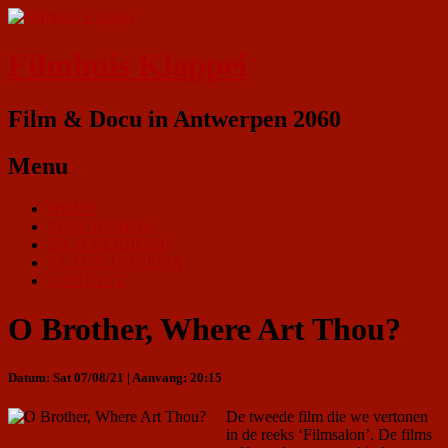
Filmhuis Klappei
Film & Docu in Antwerpen 2060
Menu
HOME
PROGRAMMA
ZAALVERHUUR
KLAPPEI CINEMA
CONTACT
O Brother, Where Art Thou?
Datum: Sat 07/08/21 | Aanvang: 20:15
De tweede film die we vertonen
in de reeks ‘Filmsalon’. De films