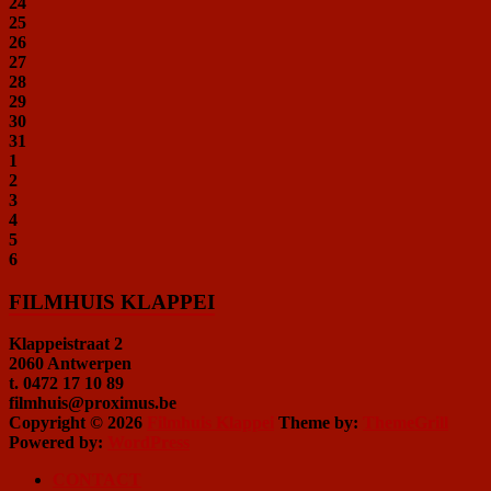
24
25
26
27
28
29
30
31
1
2
3
4
5
6
FILMHUIS KLAPPEI
Klappeistraat 2
2060 Antwerpen
t. 0472 17 10 89
filmhuis@proximus.be
Copyright © 2026
Filmhuis Klappei
Theme by:
ThemeGrill
Powered by:
WordPress
CONTACT