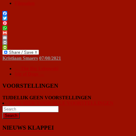
Filmsalon
Facebook
Twitter
Pinterest
WhatsApp
Gmail
Email
Print
PrintFriendly
Kristiaan Smaers
07/08/2021
←
The Big Lebowski
Isle of Dogs
→
VOORSTELLINGEN
TIJDELIJK GEEN VOORSTELLINGEN
KLIK HIER VOOR ALLE VOORSTELLINGEN
NIEUWS KLAPPEI