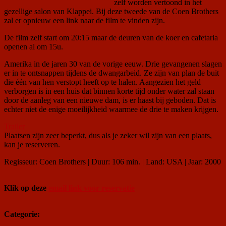
zelf worden vertoond in het
gezellige salon van Klappei. Bij deze tweede van de Coen Brothers
zal er opnieuw een link naar de film te vinden zijn.
De film zelf start om 20:15 maar de deuren van de koer en cafetaria
openen al om 15u.
Amerika in de jaren 30 van de vorige eeuw. Drie gevangenen slagen
er in te ontsnappen tijdens de dwangarbeid. Ze zijn van plan de buit
die één van hen verstopt heeft op te halen. Aangezien het geld
verborgen is in een huis dat binnen korte tijd onder water zal staan
door de aanleg van een nieuwe dam, is er haast bij geboden. Dat is
echter niet de enige moeilijkheid waarmee de drie te maken krijgen.
Trailer
Plaatsen zijn zeer beperkt, dus als je zeker wil zijn van een plaats,
kan je reserveren.
Regisseur: Coen Brothers | Duur: 106 min. | Land: USA | Jaar: 2000
Klik op deze
email link voor reservatie
Categorie: