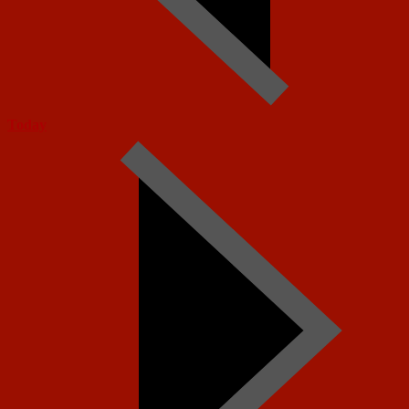
Today