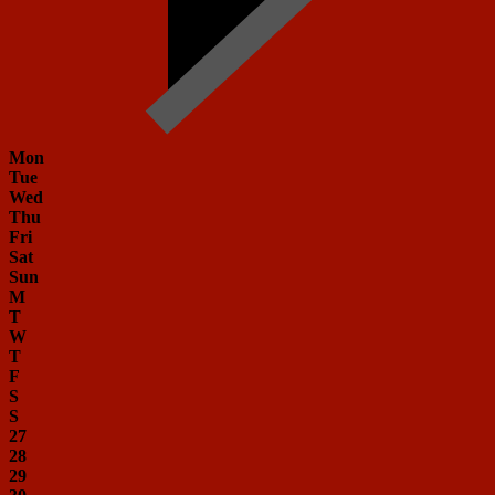
Mon
Tue
Wed
Thu
Fri
Sat
Sun
M
T
W
T
F
S
S
27
28
29