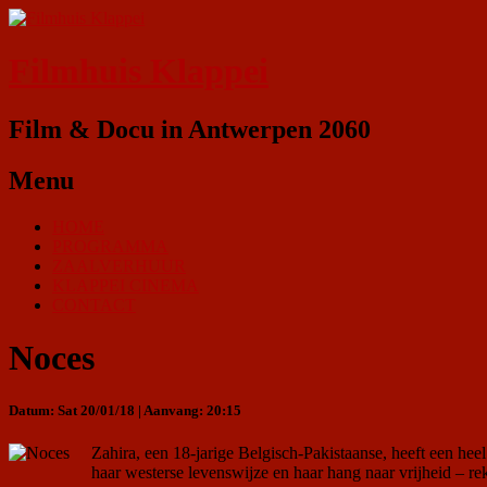
Filmhuis Klappei
Film & Docu in Antwerpen 2060
Menu
HOME
PROGRAMMA
ZAALVERHUUR
KLAPPEI CINEMA
CONTACT
Noces
Datum: Sat 20/01/18 | Aanvang: 20:15
Zahira, een 18-jarige Belgisch-Pakistaanse, heeft een hee
haar westerse levenswijze en haar hang naar vrijheid – re