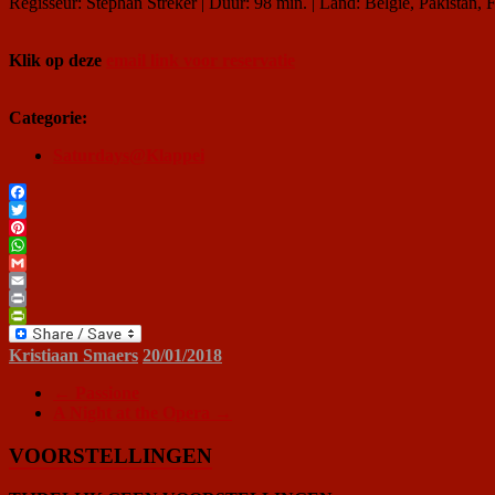
Regisseur: Stephan Streker | Duur: 98 min. | Land: België, Pakistan, F
Klik op deze
email link voor reservatie
Categorie:
Saturdays@Klappei
Facebook
Twitter
Pinterest
WhatsApp
Gmail
Email
Print
PrintFriendly
Kristiaan Smaers
20/01/2018
←
Passione
A Night at the Opera
→
VOORSTELLINGEN