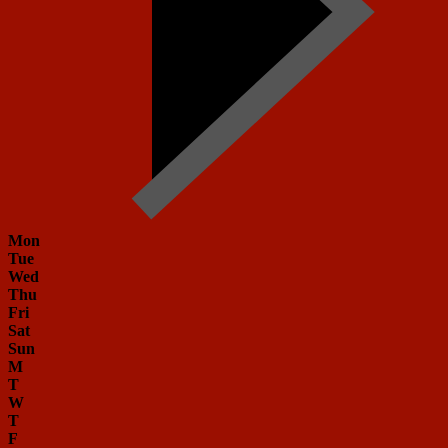
Mon
Tue
Wed
Thu
Fri
Sat
Sun
M
T
W
T
F