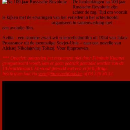
De herdenkingen na 100 jaar
Russische Revolutie zijn
achter de rug. Tijd om vooruit
te kijken met de ervaringen van het verleden in het achterhoofd.
Masereelfonds Antwerpen
organiseert in samenwerking met
Critica
een avondje film.
Aelita – een stomme zwart-wit sciencefictionfilm uit 1924 van Jakov
Protazanov uit de toenmalige Sovjet-Unie – naar een novelle van
Aleksej Nikolajevitsj Tolstoj. Voor fijnproevers.
*** Opgelet: aangezien het evenement niet door Filmhuis Klappei
georganiseerd wordt, kan er geen gebruik gemaakt worden van de
10-beurtenkaart. Er wordt gewerkt met een vrije bijdrage.
Inschrijven kan via
sven@masereelfonds.be
of 03 226 36 32.