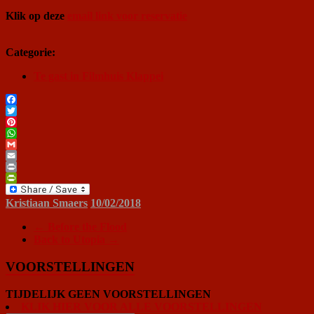
Klik op deze
email link voor reservatie
Categorie:
Te gast in Filmhuis Klappei
Facebook
Twitter
Pinterest
WhatsApp
Gmail
Email
Print
PrintFriendly
Kristiaan Smaers
10/02/2018
←
Before the Flood
Back to Utopia
→
VOORSTELLINGEN
TIJDELIJK GEEN VOORSTELLINGEN
KLIK HIER VOOR ALLE VOORSTELLINGEN