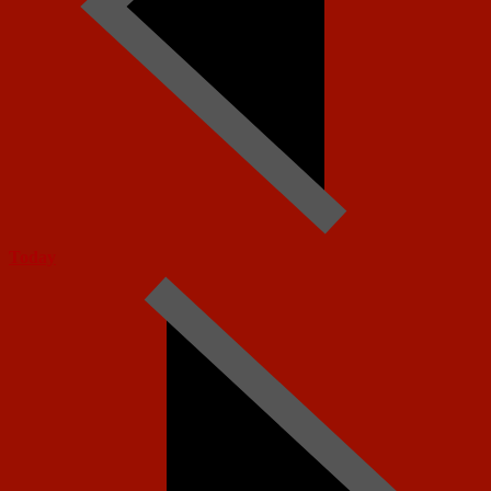
Today