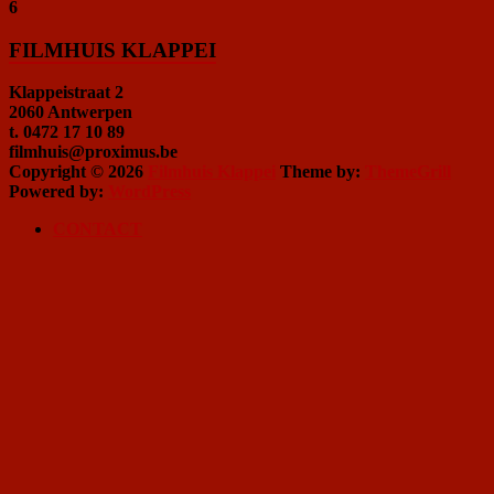
6
FILMHUIS KLAPPEI
Klappeistraat 2
2060 Antwerpen
t. 0472 17 10 89
filmhuis@proximus.be
Copyright © 2026
Filmhuis Klappei
Theme by:
ThemeGrill
Powered by:
WordPress
CONTACT