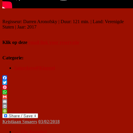
Regisseur: Darren Aronofsky | Duur: 121 min. | Land: Verenigde
Staten | Jaar: 2017
Klik op deze
email link voor reservatie
Categorie:
Saturdays@Klappei
Facebook
Twitter
Pinterest
WhatsApp
Gmail
Email
Print
PrintFriendly
Kristiaan Smaers
03/02/2018
←
The Beguiled