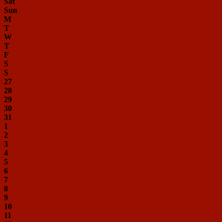
Sat
Sun
M
T
W
T
F
S
S
27
28
29
30
31
1
2
3
4
5
6
7
8
9
10
11