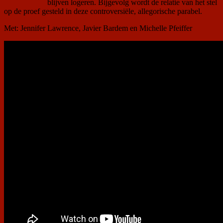
blijven logeren. Bijgevolg wordt de relatie van het stel
op de proef gesteld in deze controversiële, allegorische parabel.
Met: Jennifer Lawrence, Javier Bardem en Michelle Pfeiffer