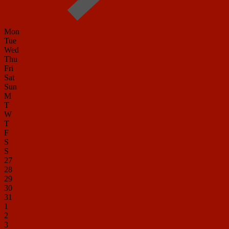
Mon
Tue
Wed
Thu
Fri
Sat
Sun
M
T
W
T
F
S
S
27
28
29
30
31
1
2
3