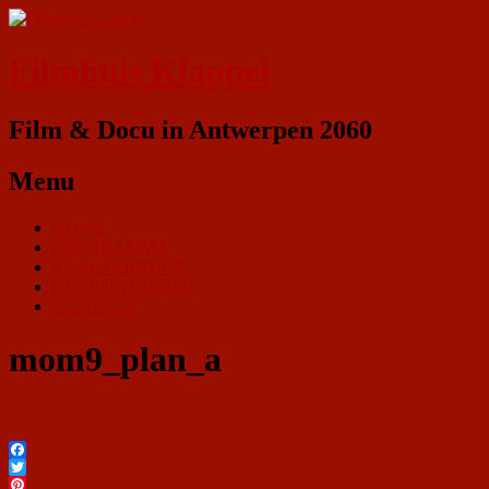
Filmhuis Klappei
Film & Docu in Antwerpen 2060
Menu
HOME
PROGRAMMA
ZAALVERHUUR
KLAPPEI CINEMA
CONTACT
mom9_plan_a
Facebook
Twitter