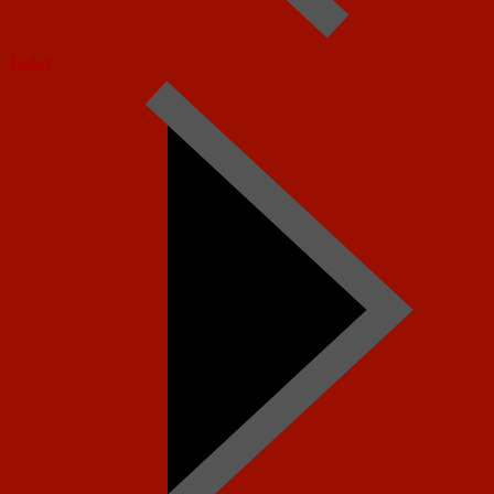
Today