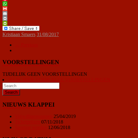
Pinterest
WhatsApp
Gmail
Email
Print
PrintFriendly
Kristiaan Smaers
31/08/2017
← Previous
VOORSTELLINGEN
TIJDELIJK GEEN VOORSTELLINGEN
KLIK HIER VOOR ALLE VOORSTELLINGEN
NIEUWS KLAPPEI
Vrijwilligersoproep
25/04/2019
Ticketprijzen
07/11/2018
Sponsor worden
12/06/2018