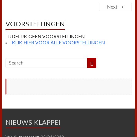
o
e
r
A
F
o
r
e
p
r
Next →
k
s
p
i
t
e
n
VOORSTELLINGEN
d
l
y
TIJDELIJK GEEN VOORSTELLINGEN
KLIK HIER VOOR ALLE VOORSTELLINGEN
NIEUWS KLAPPEI