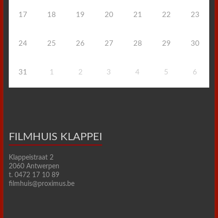
17
18
19
20
21
22
23
24
25
26
27
28
29
30
31
1
2
3
4
5
6
FILMHUIS KLAPPEI
Klappeistraat 2
2060 Antwerpen
t. 0472 17 10 89
filmhuis@proximus.be