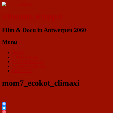
Filmhuis Klappei
Film & Docu in Antwerpen 2060
Menu
HOME
PROGRAMMA
ZAALVERHUUR
KLAPPEI CINEMA
CONTACT
mom7_ecokot_climaxi
Facebook
Twitter