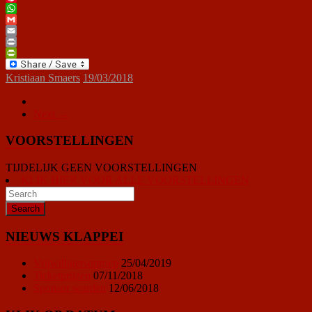
Pinterest
WhatsApp
Gmail
Email
Print
PrintFriendly
Kristiaan Smaers
19/03/2018
Next →
VOORSTELLINGEN
TIJDELIJK GEEN VOORSTELLINGEN
KLIK HIER VOOR ALLE VOORSTELLINGEN
NIEUWS KLAPPEI
Vrijwilligersoproep
25/04/2019
Ticketprijzen
07/11/2018
Sponsor worden
12/06/2018