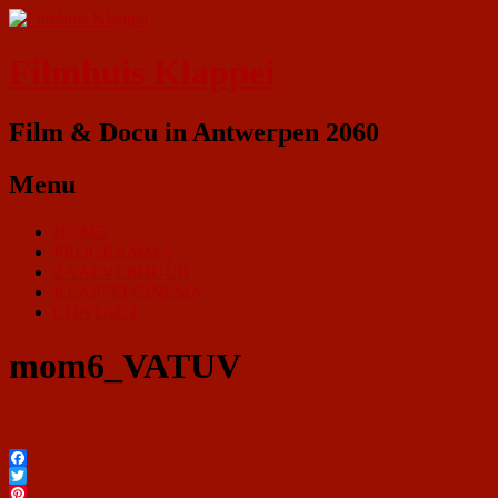
Filmhuis Klappei
Film & Docu in Antwerpen 2060
Menu
HOME
PROGRAMMA
ZAALVERHUUR
KLAPPEI CINEMA
CONTACT
mom6_VATUV
Facebook
Twitter