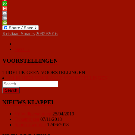
Pinterest
WhatsApp
Gmail
Email
Print
PrintFriendly
Kristiaan Smaers
20/09/2016
Next →
VOORSTELLINGEN
TIJDELIJK GEEN VOORSTELLINGEN
KLIK HIER VOOR ALLE VOORSTELLINGEN
NIEUWS KLAPPEI
Vrijwilligersoproep
25/04/2019
Ticketprijzen
07/11/2018
Sponsor worden
12/06/2018