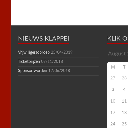
n
d
l
y
NIEUWS KLAPPEI
KLIK 
Vrijwilligersoproep
25/04/2019
Ticketprijzen
07/11/2018
M
T
Sponsor worden
12/06/2018
27
28
3
4
10
11
17
18
24
25