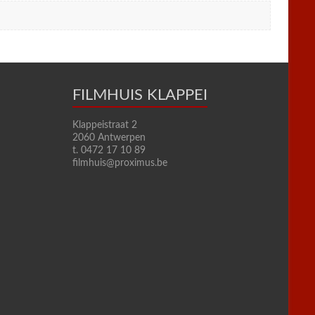
FILMHUIS KLAPPEI
Klappeistraat 2
2060 Antwerpen
t. 0472 17 10 89
filmhuis@proximus.be