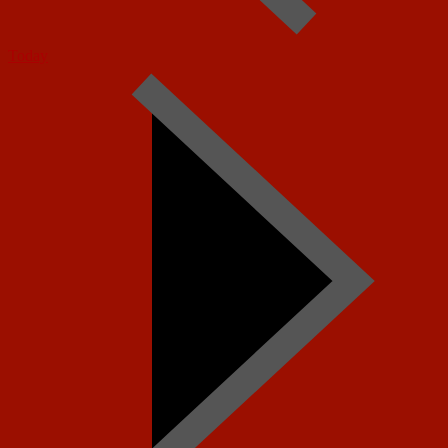
Today