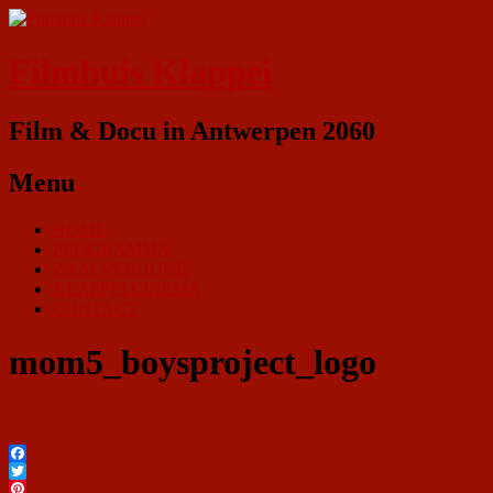
Filmhuis Klappei
Film & Docu in Antwerpen 2060
Menu
HOME
PROGRAMMA
ZAALVERHUUR
KLAPPEI CINEMA
CONTACT
mom5_boysproject_logo
Facebook
Twitter