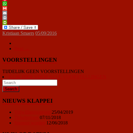
Pinterest
WhatsApp
Gmail
Email
Print
PrintFriendly
Kristiaan Smaers
05/09/2016
Next →
VOORSTELLINGEN
TIJDELIJK GEEN VOORSTELLINGEN
KLIK HIER VOOR ALLE VOORSTELLINGEN
NIEUWS KLAPPEI
Vrijwilligersoproep
25/04/2019
Ticketprijzen
07/11/2018
Sponsor worden
12/06/2018