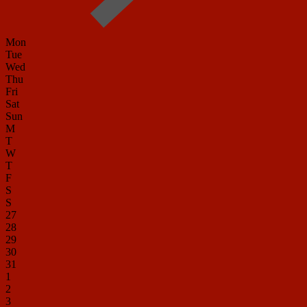
Mon
Tue
Wed
Thu
Fri
Sat
Sun
M
T
W
T
F
S
S
27
28
29
30
31
1
2
3