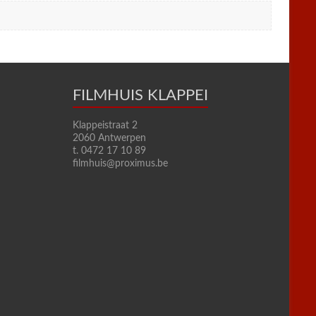
FILMHUIS KLAPPEI
Klappeistraat 2
2060 Antwerpen
t. 0472 17 10 89
filmhuis@proximus.be