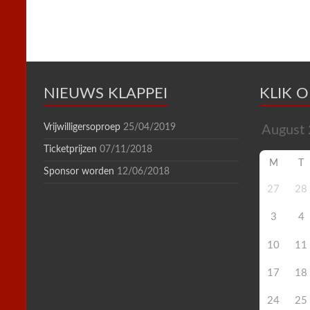
n
d
l
y
NIEUWS KLAPPEI
KLIK 
Vrijwilligersoproep
25/04/2019
Ticketprijzen
07/11/2018
M
T
Sponsor worden
12/06/2018
27
28
3
4
10
11
17
18
24
25