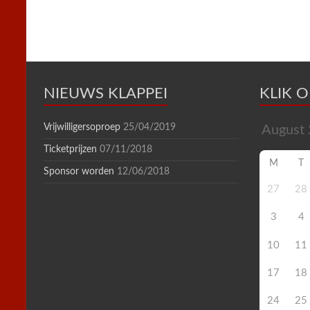
n
d
l
y
NIEUWS KLAPPEI
KLIK 
Vrijwilligersoproep
25/04/2019
Ticketprijzen
07/11/2018
M
T
Sponsor worden
12/06/2018
27
28
3
4
10
11
17
18
24
25