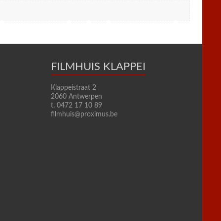
FILMHUIS KLAPPEI
Klappeistraat 2
2060 Antwerpen
t. 0472 17 10 89
filmhuis@proximus.be