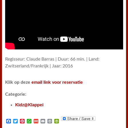
Regisseur: Claude Barras | Duur: 66 min. | Land:
Zwitserland/Frankrijk | Jaar: 2016
Klik op deze
email link voor reservatie
Categorie:
Kidz@Klappei
F
T
P
W
G
E
P
P
a
w
i
h
m
m
r
r