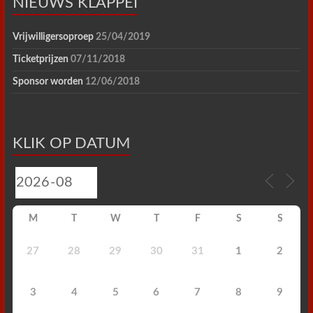
NIEUWS KLAPPEI
Vrijwilligersoproep
25/04/2019
Ticketprijzen
07/11/2018
Sponsor worden
12/06/2018
KLIK OP DATUM
M
T
W
T
F
S
S
27
28
29
30
31
1
2
3
4
5
6
7
8
9