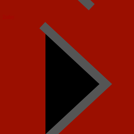
Today