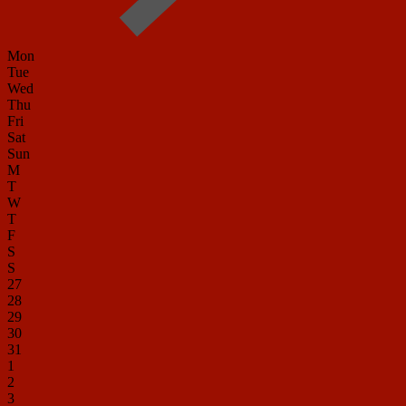
Mon
Tue
Wed
Thu
Fri
Sat
Sun
M
T
W
T
F
S
S
27
28
29
30
31
1
2
3