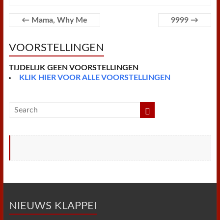
b
t
e
s
l
l
t
t
o
e
r
A
F
o
r
e
p
r
←
Mama, Why Me
9999
→
k
s
p
i
t
e
n
VOORSTELLINGEN
d
l
y
TIJDELIJK GEEN VOORSTELLINGEN
KLIK HIER VOOR ALLE VOORSTELLINGEN
NIEUWS KLAPPEI