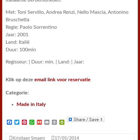
Italiaanse beroemdheden.
Met: Toni Servillo, Andrea Renzi, Nello Mascia, Antonino
Bruschetta
Regie: Paolo Sorrentino
Jaar: 2001
Land: Italië
Duur: 100min
Regisseur: | Duur: min. | Land: | Jaar:
Klik op deze
email link voor reservatie
Categorie:
Made in Italy
F
T
P
W
G
E
P
P
a
w
i
h
m
m
r
r
c
i
n
a
a
a
i
i
e
t
t
t
i
i
n
n
Kristiaan Smaers
17/05/2014