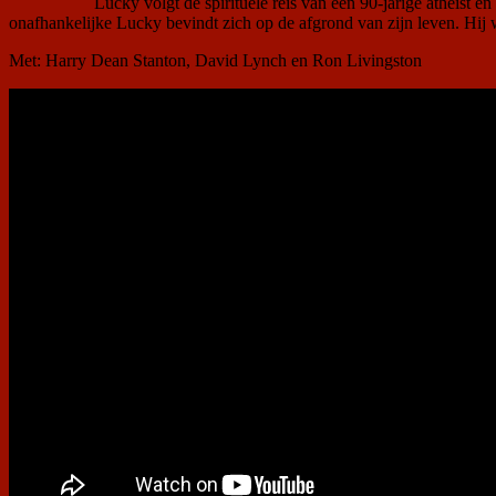
Lucky volgt de spirituele reis van een 90-jarige atheïst en
onafhankelijke Lucky bevindt zich op de afgrond van zijn leven. Hij w
Met: Harry Dean Stanton, David Lynch en Ron Livingston