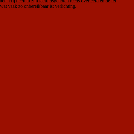
en. Hij heeft al zijn leeftijdsgenoten reeds overleefd en de fel
wat vaak zo onbereikbaar is: verlichting.