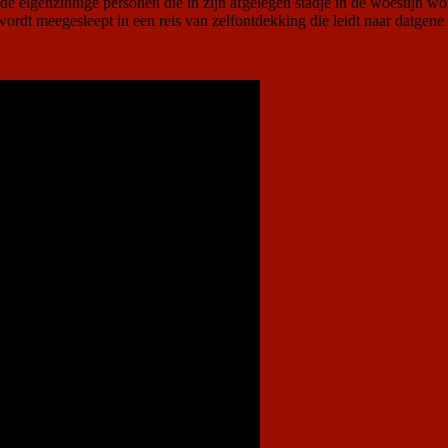
 de eigenzinnige personen die in zijn afgelegen stadje in de woestijn won
ordt meegesleept in een reis van zelfontdekking die leidt naar datgene 