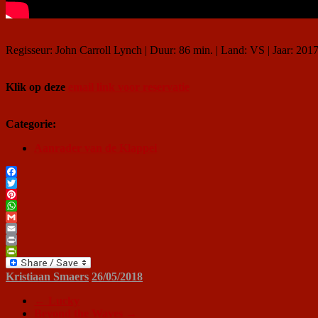
Regisseur: John Carroll Lynch | Duur: 86 min. | Land: VS | Jaar: 201
Klik op deze
email link voor reservatie
Categorie:
Aanrader van de Klappei
Facebook
Twitter
Pinterest
WhatsApp
Gmail
Email
Print
PrintFriendly
Kristiaan Smaers
26/05/2018
←
Lucky
Beyond the Waves
→