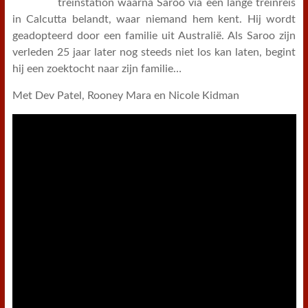
treinstation waarna Saroo via een lange treinreis
in Calcutta belandt, waar niemand hem kent. Hij wordt
geadopteerd door een familie uit Australië. Als Saroo zijn
verleden 25 jaar later nog steeds niet los kan laten, begint
hij een zoektocht naar zijn familie…
Met Dev Patel, Rooney Mara en Nicole Kidman