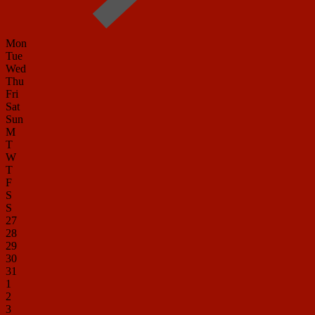
Mon
Tue
Wed
Thu
Fri
Sat
Sun
M
T
W
T
F
S
S
27
28
29
30
31
1
2
3