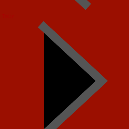
Today