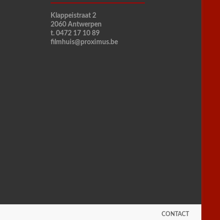
Klappeistraat 2
2060 Antwerpen
t. 0472 17 10 89
filmhuis@proximus.be
CONTACT