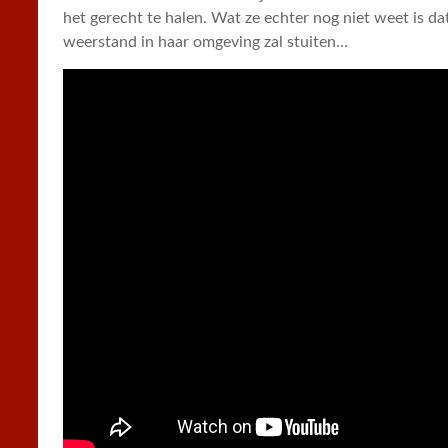
het gerecht te halen. Wat ze echter nog niet weet is d
weerstand in haar omgeving zal stuiten…