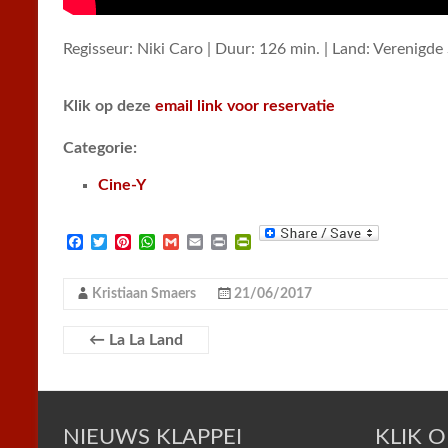
Regisseur: Niki Caro | Duur: 126 min. | Land: Verenigde 
Klik op deze
email link voor reservatie
Categorie:
Cine-Y
F
T
P
W
G
E
P
P
a
w
i
h
m
m
r
r
c
i
n
a
a
a
i
i
e
t
t
t
i
i
n
n
Kristiaan Smaers
21/06/2017
b
t
e
s
l
l
t
t
o
e
r
A
F
o
r
e
p
r
←
La La Land
k
s
p
i
t
e
n
d
l
NIEUWS KLAPPEI
y
KLIK 