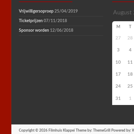
Vrijwilligersoproep
25/04/2019
Ticketprijzen
07/11/2018
M
T
Sponsor worden
12/06/2018
27
28
3
4
10
11
17
18
24
25
31
1
Copyright © 2026
Filmhuis Klappei
Theme by:
ThemeGrill
Powered by:
W