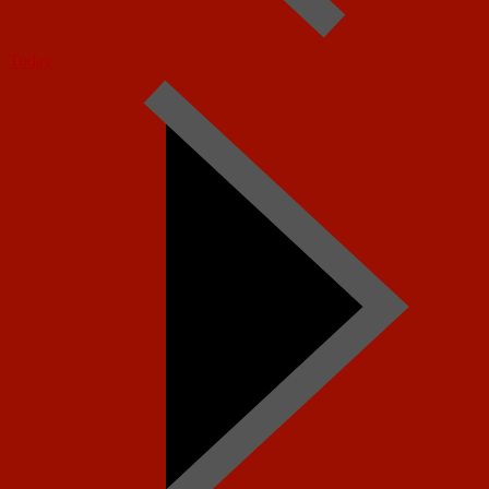
Today