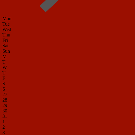
Mon
Tue
Wed
Thu
Fri
Sat
Sun
M
T
W
T
F
S
S
27
28
29
30
31
1
2
3