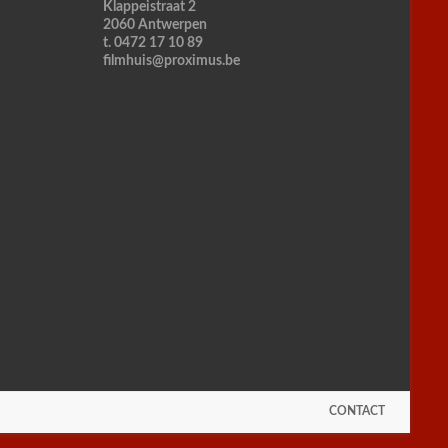
Klappeistraat 2
2060 Antwerpen
t. 0472 17 10 89
filmhuis@proximus.be
CONTACT