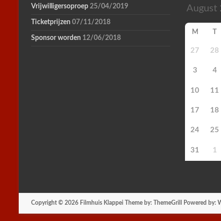
Vrijwilligersoproep
25/04/2019
Ticketprijzen
07/11/2018
M
T
Sponsor worden
12/06/2018
27
28
3
4
10
11
17
18
24
25
31
1
Copyright © 2026
Filmhuis Klappei
Theme by:
ThemeGrill
Powered by:
W