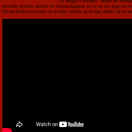
“La Meglio Gioventù” vertelt het verhaal 
dezelfde dromen, lectuur en vriendschappen, tot ze op een gegeven 
Nicola beslist psychiater te worden, Matteo geeft zijn studies op en mel