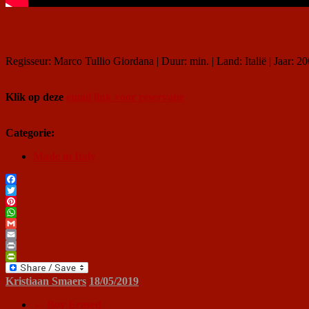
Regisseur: Marco Tullio Giordana | Duur: min. | Land: Italië | Jaar: 2
Klik op deze
email link voor reservatie
Categorie:
Made in Italy
Facebook
Twitter
Pinterest
WhatsApp
Gmail
Email
Print
PrintFriendly
Kristiaan Smaers
18/05/2019
←
Boy Erased