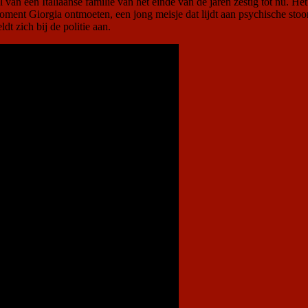
van een Italiaanse familie van het einde van de jaren zestig tot nu. Het
moment Giorgia ontmoeten, een jong meisje dat lijdt aan psychische 
dt zich bij de politie aan.