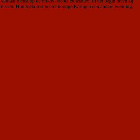
 verhaal focust op de broers Nicola en Matteo. In het begin delen zij
stoornissen. Hun toekomst neemt noodgedwongen een andere wending.