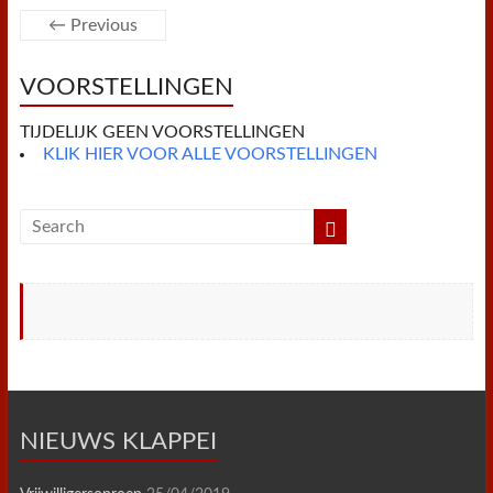
o
e
r
A
F
o
r
e
p
r
← Previous
k
s
p
i
t
e
n
VOORSTELLINGEN
d
l
y
TIJDELIJK GEEN VOORSTELLINGEN
KLIK HIER VOOR ALLE VOORSTELLINGEN
NIEUWS KLAPPEI