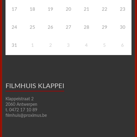
17
18
19
20
21
22
23
24
25
26
27
28
29
30
31
1
2
3
4
5
6
FILMHUIS KLAPPEI
Klappeistraat 2
2060 Antwerpen
t. 0472 17 10 89
filmhuis@proximus.be