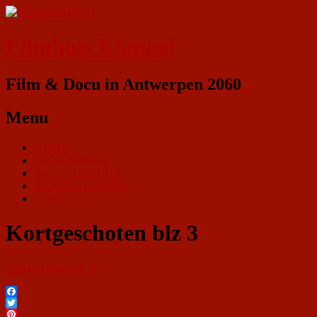
Filmhuis Klappei
Film & Docu in Antwerpen 2060
Menu
HOME
PROGRAMMA
ZAALVERHUUR
KLAPPEI CINEMA
CONTACT
Kortgeschoten blz 3
Kortgeschoten blz 3
Facebook
Twitter