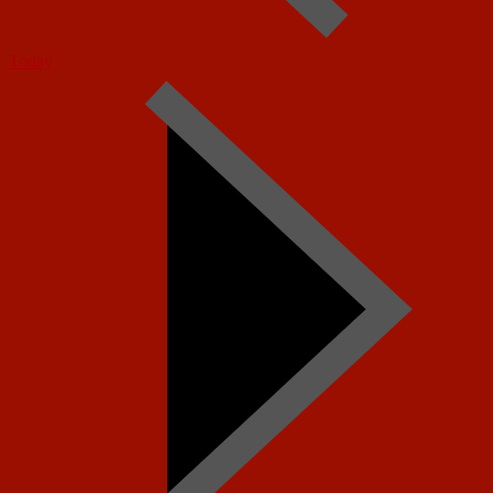
Today