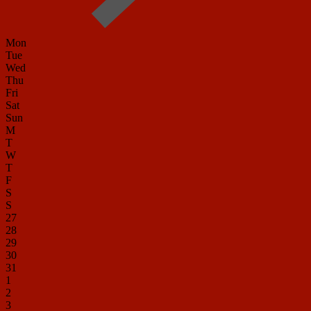
Mon
Tue
Wed
Thu
Fri
Sat
Sun
M
T
W
T
F
S
S
27
28
29
30
31
1
2
3