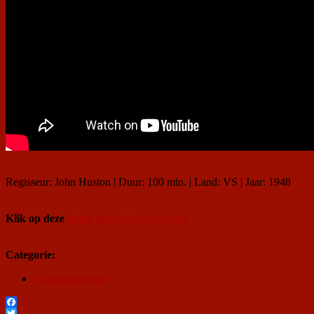
Regisseur: John Huston | Duur: 100 min. | Land: VS | Jaar: 1948
Klik op deze
email link voor reservatie
Categorie:
Zondagmatinee
Facebook