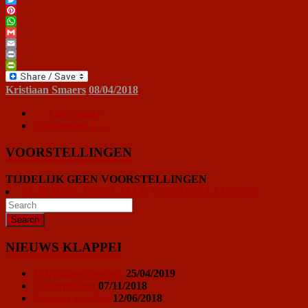
Twitter
Pinterest
WhatsApp
Gmail
Email
Print
PrintFriendly
Kristiaan Smaers
08/04/2018
←
The Square
Paddington 2
→
VOORSTELLINGEN
TIJDELIJK GEEN VOORSTELLINGEN
KLIK HIER VOOR ALLE VOORSTELLINGEN
NIEUWS KLAPPEI
Vrijwilligersoproep
25/04/2019
Ticketprijzen
07/11/2018
Sponsor worden
12/06/2018