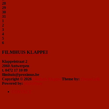
28
29
30
31
1
2
3
4
5
6
FILMHUIS KLAPPEI
Klappeistraat 2
2060 Antwerpen
t. 0472 17 10 89
filmhuis@proximus.be
Copyright © 2026
Filmhuis Klappei
Theme by:
ThemeGrill
Powered by:
WordPress
CONTACT