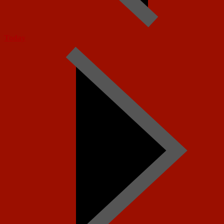
Today