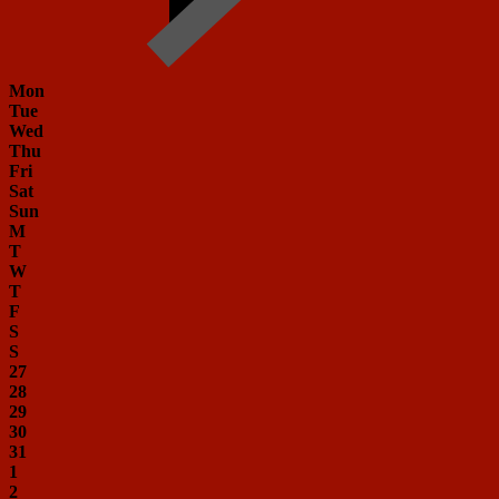
Mon
Tue
Wed
Thu
Fri
Sat
Sun
M
T
W
T
F
S
S
27
28
29
30
31
1
2