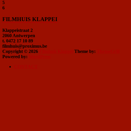
5
6
FILMHUIS KLAPPEI
Klappeistraat 2
2060 Antwerpen
t. 0472 17 10 89
filmhuis@proximus.be
Copyright © 2026
Filmhuis Klappei
Theme by:
ThemeGrill
Powered by:
WordPress
CONTACT