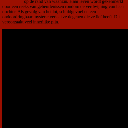
op de rand van waanzin. Haar leven wordt gekenmerkt
door een reeks van gebeurtenissen rondom de verdwijning van haar
dochter. Als gevolg van het lot, schuldgevoel en een
ondoordringbaar mysterie verlaat ze degenen die ze lief heeft. Dit
veroorzaakt veel innerlijke pijn.