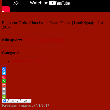
Regisseur: Pedro Almodóvar | Duur: 99 min. | Land: Spanje | Jaar:
2016
Klik op deze
email link voor reservatie
Categorie:
Saturdays@Klappei
Facebook
Twitter
Pinterest
WhatsApp
Gmail
Email
Print
PrintFriendly
Kristiaan Smaers
28/01/2017