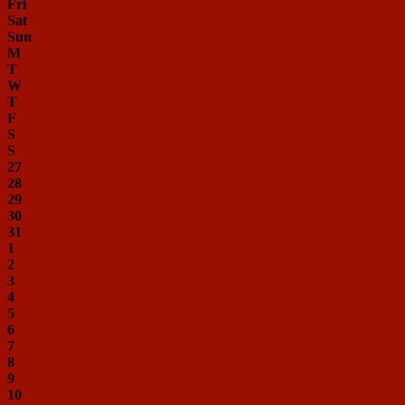
Fri
Sat
Sun
M
T
W
T
F
S
S
27
28
29
30
31
1
2
3
4
5
6
7
8
9
10