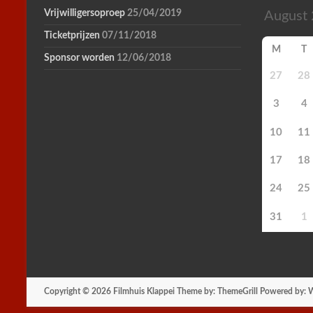
Vrijwilligersoproep
25/04/2019
Ticketprijzen
07/11/2018
M
T
Sponsor worden
12/06/2018
27
28
3
4
10
11
17
18
24
25
31
1
Copyright © 2026
Filmhuis Klappei
Theme by:
ThemeGrill
Powered by:
W