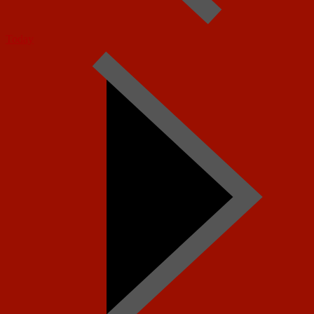
Today