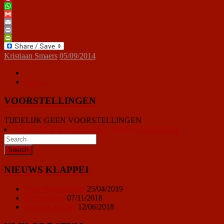
Pinterest
WhatsApp
Gmail
Email
Print
PrintFriendly
Kristiaan Smaers
05/09/2014
Next →
VOORSTELLINGEN
TIJDELIJK GEEN VOORSTELLINGEN
KLIK HIER VOOR ALLE VOORSTELLINGEN
NIEUWS KLAPPEI
Vrijwilligersoproep
25/04/2019
Ticketprijzen
07/11/2018
Sponsor worden
12/06/2018