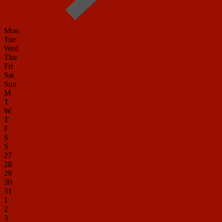
Mon
Tue
Wed
Thu
Fri
Sat
Sun
M
T
W
T
F
S
S
27
28
29
30
31
1
2
3