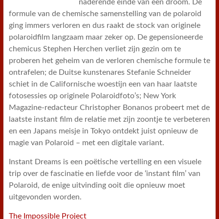
naderende einde van een droom. De
formule van de chemische samenstelling van de polaroid
ging immers verloren en dus raakt de stock van originele
polaroidfilm langzaam maar zeker op. De gepensioneerde
chemicus Stephen Herchen verliet zijn gezin om te
proberen het geheim van de verloren chemische formule te
ontrafelen; de Duitse kunstenares Stefanie Schneider
schiet in de Californische woestijn een van haar laatste
fotosessies op originele Polaroidfoto’s; New York
Magazine-redacteur Christopher Bonanos probeert met de
laatste instant film de relatie met zijn zoontje te verbeteren
en een Japans meisje in Tokyo ontdekt juist opnieuw de
magie van Polaroid – met een digitale variant.
Instant Dreams is een poëtische vertelling en een visuele
trip over de fascinatie en liefde voor de ‘instant film’ van
Polaroid, de enige uitvinding ooit die opnieuw moet
uitgevonden worden.
The Impossible Project