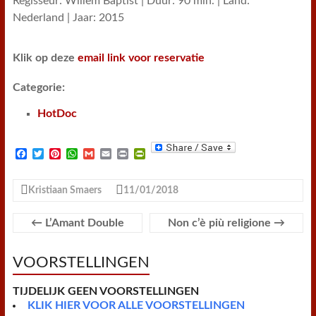
Regisseur: Willem Baptist | Duur: 90 min. | Land:
Nederland | Jaar: 2015
Klik op deze
email link voor reservatie
Categorie:
HotDoc
F
T
P
W
G
E
P
P
a
w
i
h
m
m
r
r
c
i
n
a
a
a
i
i
e
t
t
t
i
i
n
n
Kristiaan Smaers
11/01/2018
b
t
e
s
l
l
t
t
o
e
r
A
F
o
r
e
p
r
←
L’Amant Double
Non c’è più religione
→
k
s
p
i
t
e
n
VOORSTELLINGEN
d
l
y
TIJDELIJK GEEN VOORSTELLINGEN
KLIK HIER VOOR ALLE VOORSTELLINGEN