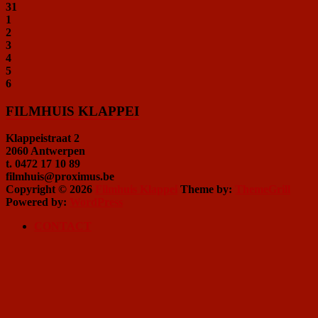
31
1
2
3
4
5
6
FILMHUIS KLAPPEI
Klappeistraat 2
2060 Antwerpen
t. 0472 17 10 89
filmhuis@proximus.be
Copyright © 2026
Filmhuis Klappei
Theme by:
ThemeGrill
Powered by:
WordPress
CONTACT