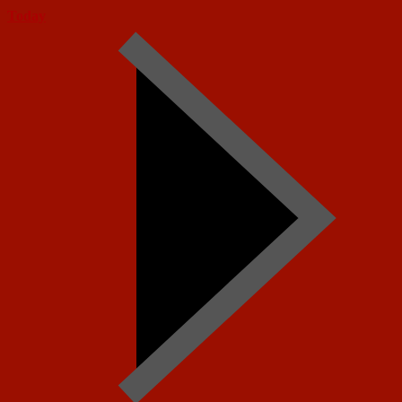
Today