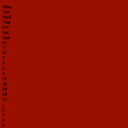
Mon
Tue
Wed
Thu
Fri
Sat
Sun
M
T
W
T
F
S
S
27
28
29
30
31
1
2
3
4
5