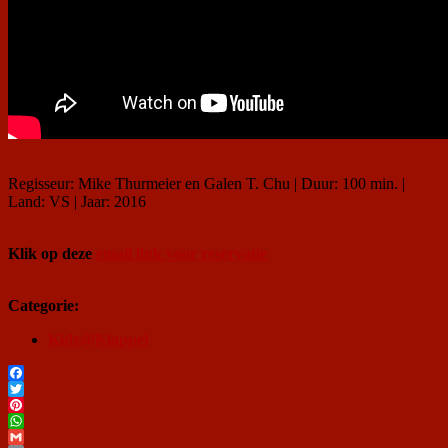
Regisseur: Mike Thurmeier en Galen T. Chu | Duur: 100 min. |
Land: VS | Jaar: 2016
Klik op deze
email link voor reservatie
Categorie:
Kidz@Klappei
Facebook
Twitter
Pinterest
WhatsApp