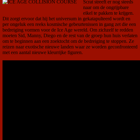
Scrat streeft er nog steeds
naar om de ongrijpbare
eikel te pakken te krijgen.
Dit zorgt ervoor dat hij het universum in gekatapulteerd wordt en
per ongeluk een reeks kosmische gebeurtenissen in gang zet die een
bedreiging vormen voor de Ice Age wereld. Om zichzelf te redden
moeten Sid, Manny, Diego en de rest van de groep hun huis verlaten
om te beginnen aan een zoektocht om de bedreiging te stoppen. Ze
reizen naar exotische nieuwe landen waar ze worden geconfronteerd
met een aantal nieuwe kleurrijke figuren.