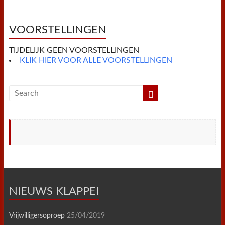
o
e
r
A
F
o
r
e
p
r
k
s
p
i
t
e
VOORSTELLINGEN
n
d
TIJDELIJK GEEN VOORSTELLINGEN
l
y
KLIK HIER VOOR ALLE VOORSTELLINGEN
NIEUWS KLAPPEI
Vrijwilligersoproep
25/04/2019