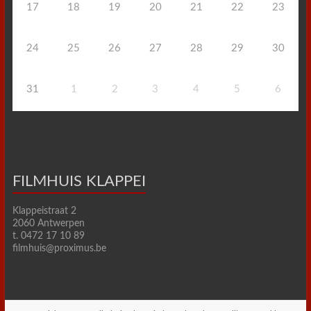
17
18
19
20
21
22
23
24
25
26
27
28
29
30
31
1
2
3
4
5
6
FILMHUIS KLAPPEI
Klappeistraat 2
2060 Antwerpen
t. 0472 17 10 89
filmhuis@proximus.be