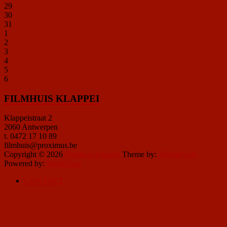
29
30
31
1
2
3
4
5
6
FILMHUIS KLAPPEI
Klappeistraat 2
2060 Antwerpen
t. 0472 17 10 89
filmhuis@proximus.be
Copyright © 2026
Filmhuis Klappei
Theme by:
ThemeGrill
Powered by:
WordPress
CONTACT