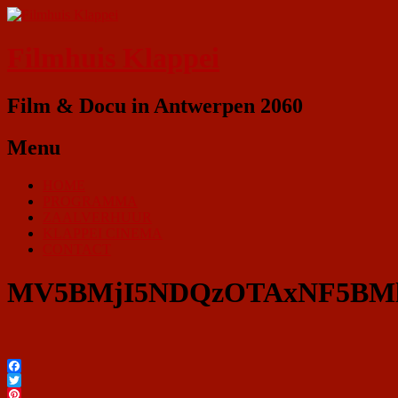
Filmhuis Klappei
Film & Docu in Antwerpen 2060
Menu
HOME
PROGRAMMA
ZAALVERHUUR
KLAPPEI CINEMA
CONTACT
MV5BMjI5NDQzOTAxNF5BMl
Facebook
Twitter