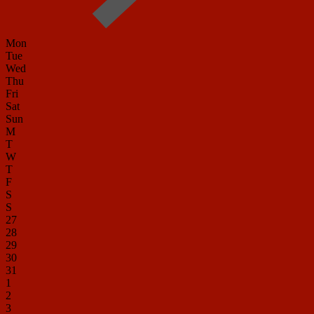
Mon
Tue
Wed
Thu
Fri
Sat
Sun
M
T
W
T
F
S
S
27
28
29
30
31
1
2
3