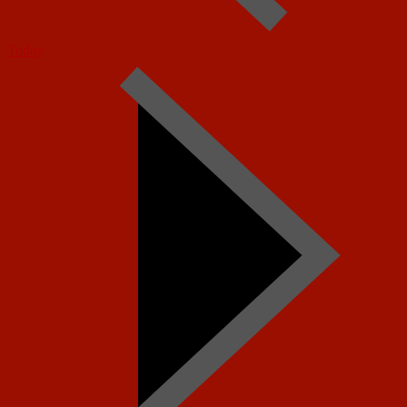
Today