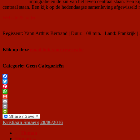
immigratie en de zin van het leven centraal staan. Een 
centraal staan. Een kijk op de hedendaagse samenleving afgewisseld 
Website & trailer
Regisseur: Yann Arthus-Bertrand | Duur: 108 min. | Land: Frankrijk | 
Klik op deze
email link voor reservatie
Categorie: Geen Categorieën
Facebook
Twitter
Pinterest
WhatsApp
Gmail
Email
Print
PrintFriendly
Kristiaan Smaers
28/06/2016
←
Human
Human
→