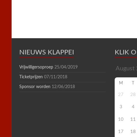
k
s
p
i
t
e
n
d
l
y
NIEUWS KLAPPEI
KLIK 
Vrijwilligersoproep
25/04/2019
Ticketprijzen
07/11/2018
M
T
Sponsor worden
12/06/2018
27
28
3
4
10
11
17
18