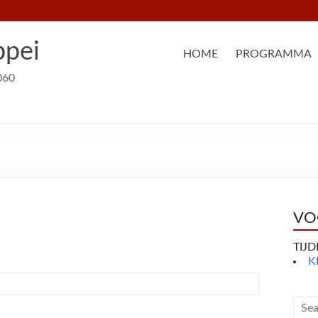
ppei
HOME
PROGRAMMA
060
VO
TIJ
K