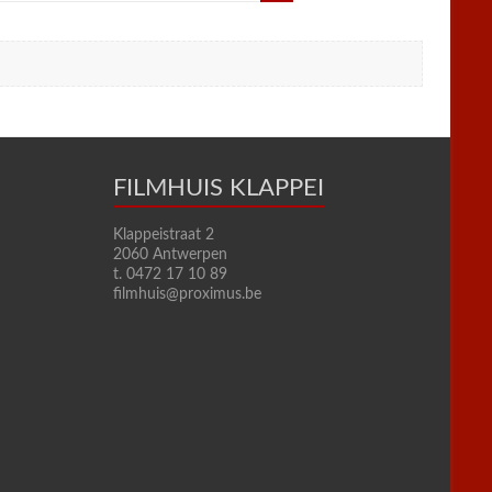
FILMHUIS KLAPPEI
Klappeistraat 2
2060 Antwerpen
t. 0472 17 10 89
filmhuis@proximus.be