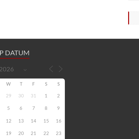
OP DATUM
W
T
F
S
S
29
30
31
1
2
5
6
7
8
9
12
13
14
15
16
19
20
21
22
23