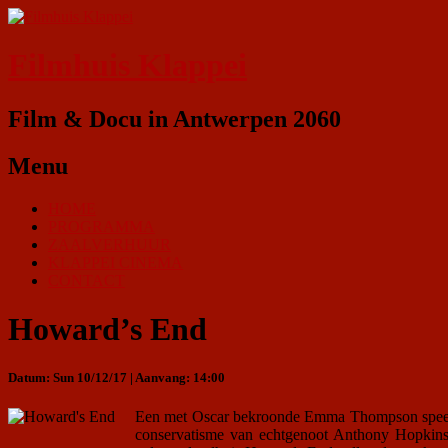
Filmhuis Klappei
Film & Docu in Antwerpen 2060
Menu
HOME
PROGRAMMA
ZAALVERHUUR
KLAPPEI CINEMA
CONTACT
Howard’s End
Datum: Sun 10/12/17 | Aanvang: 14:00
Een met Oscar bekroonde Emma Thompson speelt ee
conservatisme van echtgenoot Anthony Hopkins e