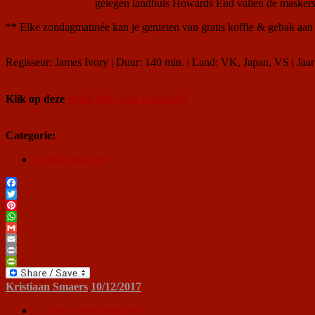
gelegen landhuis Howards End vallen de maskers
** Elke zondagmatinée kan je genieten van gratis koffie & gebak aan
Regisseur: James Ivory | Duur: 140 min. | Land: VK, Japan, VS | Jaa
Klik op deze
email link voor reservatie
Categorie:
Zondagmatinee
Facebook
Twitter
Pinterest
WhatsApp
Gmail
Email
Print
PrintFriendly
Kristiaan Smaers
10/12/2017
←
The Eagle Huntress