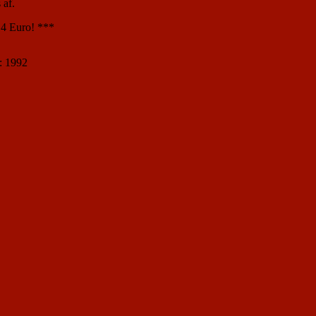
 af.
 4 Euro! ***
r: 1992