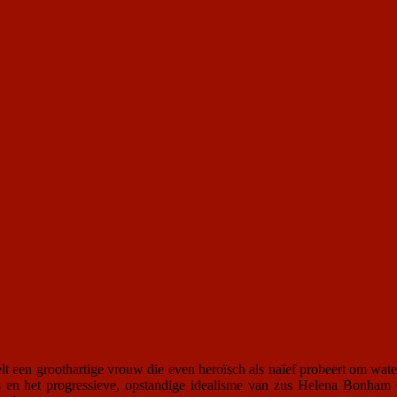
n groothartige vrouw die even heroïsch als naïef probeert om water 
n het progressieve, opstandige idealisme van zus Helena Bonham Car