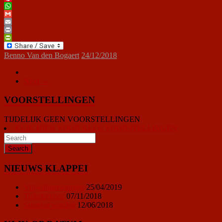
Pinterest
WhatsApp
Gmail
Email
Print
PrintFriendly
Benno Van den Bogaert
24/12/2018
Next →
VOORSTELLINGEN
TIJDELIJK GEEN VOORSTELLINGEN
KLIK HIER VOOR ALLE VOORSTELLINGEN
NIEUWS KLAPPEI
Vrijwilligersoproep
25/04/2019
Ticketprijzen
07/11/2018
Sponsor worden
12/06/2018